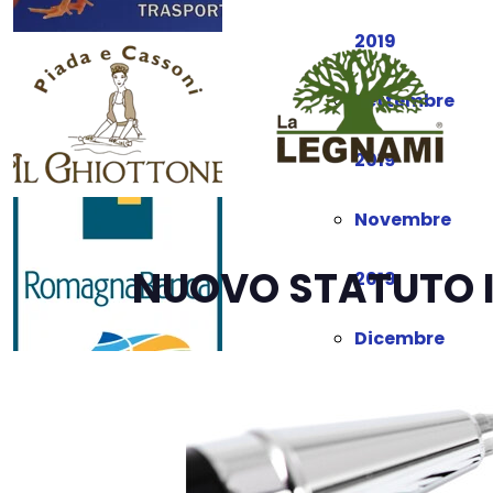
2019
Settembre
2019
Novembre
NUOVO STATUTO I
2019
Dicembre
2019
Gennaio