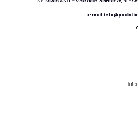
S
.P. Seven A.S.D. - Viale della Resistenza, 31 
e-mail: info@podistic
Info