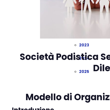
2020
2021
2022
2023
Società Podistica S
2024
Dil
2025
Modello di Organi